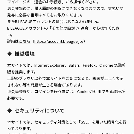
マイページの「退会のお手続き」から操作ください。
退会登録後は、購入履歴の閲覧はできなくなりますので、支払いや
発券に必要な番号はメモをお取りください。
またB.LEAGUEアカウントの退会はおこなわれません。
B.LEAGUEアカウントの「その他の設定 ＞ 退会」から操作くださ
い。
詳細は
こちら
（
https://account.bleague.jp/
）
推奨環境
◆
本サイトでは、Internet Explorer、Safari、Firefox、Chromeの最新
版を推奨します。
上記のブラウザ以外で本サイトをご覧になると、画面が正しく表示
されない等の問題が生じる場合があります。
※会員登録や、ログインを行う為には、Cookieが利用できる環境が
必要です。
セキュリティについて
◆
本サイトでは、セキュリティ対策として「SSL」を用いた暗号化を行
っております。