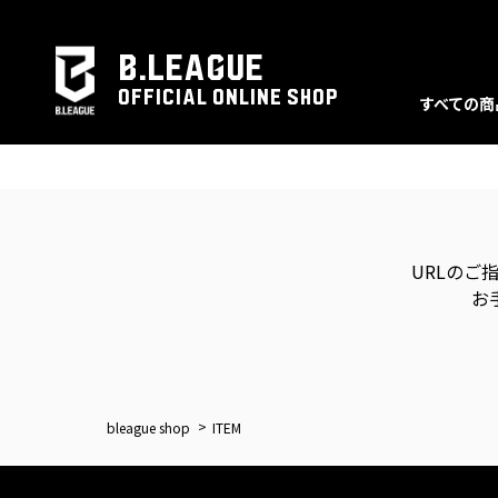
B.LEAGUE
OFFICIAL ONLINE SHOP
すべての商
URLのご
お
bleague shop
ITEM