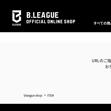
B.LEAGUE
OFFICIAL ONLINE SHOP
すべての商
URLのご
お
bleague shop
ITEM