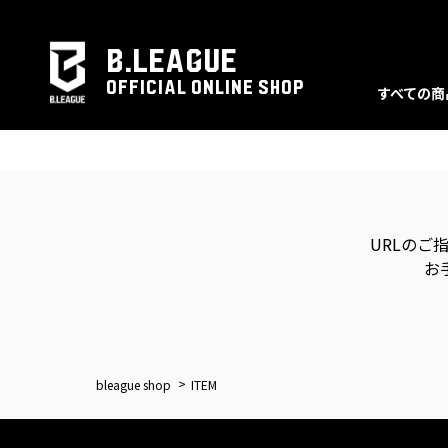
B.LEAGUE
OFFICIAL ONLINE SHOP
すべての商
URLのご
お
bleague shop
ITEM