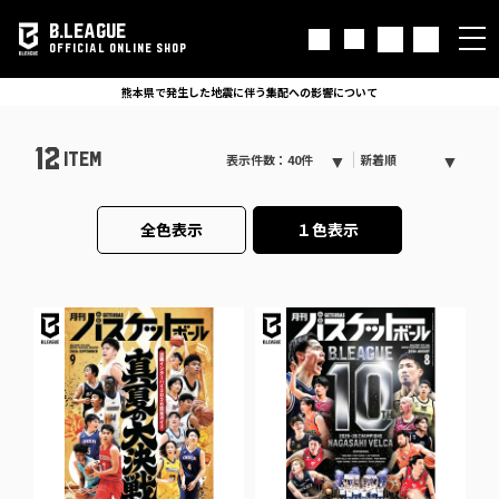
B.LEAGUE
OFFICIAL ONLINE SHOP
熊本県で発生した地震に伴う集配への影響について
12
ITEM
表示件数：40件
新着順
全色表示
１色表示