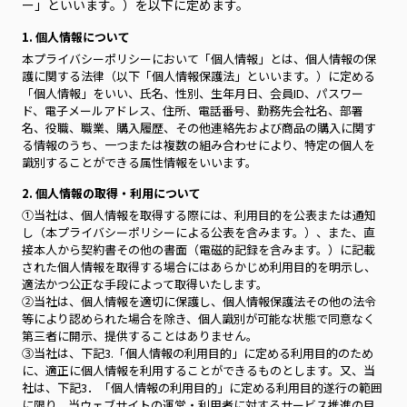
ー」といいます。）を以下に定めます。
1. 個人情報について
本プライバシーポリシーにおいて「個人情報」とは、個人情報の保
護に関する法律（以下「個人情報保護法」といいます。）に定める
「個人情報」をいい、氏名、性別、生年月日、会員ID、パスワー
ド、電子メールアドレス、住所、電話番号、勤務先会社名、部署
名、役職、職業、購入履歴、その他連絡先および商品の購入に関す
る情報のうち、一つまたは複数の組み合わせにより、特定の個人を
識別することができる属性情報をいいます。
2. 個人情報の取得・利用について
①当社は、個人情報を取得する際には、利用目的を公表または通知
し（本プライバシーポリシーによる公表を含みます。）、また、直
接本人から契約書その他の書面（電磁的記録を含みます。）に記載
された個人情報を取得する場合にはあらかじめ利用目的を明示し、
適法かつ公正な手段によって取得いたします。
②当社は、個人情報を適切に保護し、個人情報保護法その他の法令
等により認められた場合を除き、個人識別が可能な状態で同意なく
第三者に開示、提供することはありません。
③当社は、下記3.「個人情報の利用目的」に定める利用目的のため
に、適正に個人情報を利用することができるものとします。又、当
社は、下記3．「個人情報の利用目的」に定める利用目的遂行の範囲
に限り、当ウェブサイトの運営・利用者に対するサービス推進の目