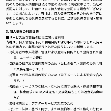
的のために個人情報保護法その他の法令等に規定に準じて、当社の
委託先に対して、お預かりする個人情報を預託する場合がございま
す。この場合において、当社は、個人情報保護法その他の法令等に
準拠した適切な委託先を選定すると共に、当該委託先を管理・監督
いたします。
3. 個人情報の利用目的
■サービス及び商品の販売に関わる利用
当社は、個人情報を下記の利用目的および取得の際に示した利用目
的の範囲内で、業務の遂行上必要な限りにおいて利用します。
(1)利用者の本人確認、管理および通知を目的として登録された会
員、ユーザーの管理
(2)商品の梱包及び発送業務のため（当社の梱包・発送の委託会社
の業務を含みます。）
(3)運営上必要な事項の通知のため（電子メールによる通知を含み
ます。）
(4)商品・サービスのご購入・ご利用に関する購入・課金情報の管
理、料金請求のため又は返品・交換処理もしくは返金処理等の
ため
(5)各種問合せ、アフターサービス対応のため
(6)法令・法律に基づく開示、または契約等に基づく権利の行使や