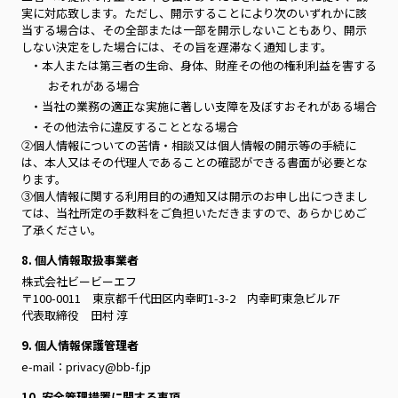
実に対応致します。ただし、開示することにより次のいずれかに該
当する場合は、その全部または一部を開示しないこともあり、開示
しない決定をした場合には、その旨を遅滞なく通知します。
・本人または第三者の生命、身体、財産その他の権利利益を害する
おそれがある場合
・当社の業務の適正な実施に著しい支障を及ぼすおそれがある場合
・その他法令に違反することとなる場合
②個人情報についての苦情・相談又は個人情報の開示等の手続に
は、本人又はその代理人であることの確認ができる書面が必要とな
ります。
③個人情報に関する利用目的の通知又は開示のお申し出につきまし
ては、当社所定の手数料をご負担いただきますので、あらかじめご
了承ください。
8. 個人情報取扱事業者
株式会社ビービーエフ
〒100-0011 東京都千代田区内幸町1-3-2 内幸町東急ビル7F
代表取締役 田村 淳
9. 個人情報保護管理者
e-mail：privacy@bb-f.jp
10. 安全管理措置に関する事項