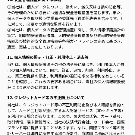
①当社は、個人データについて、漏えい、滅失又はき損の防止等、
その管理のために必要かつ適切な安全管理措置を講じます。また、
個人データを取り扱う従業者や委託先（再委託先等を含みます。）
に対して、必要かつ適切な監督を行います。
②当社は、個人データの安全管理措置に関し、個人情報保護指針の
策定、組織的安全管理措置、人的安全管理措置及び物理的安全管理
措置及び技術的安全管理措置等各種ガイドラインの定めに基づき、
適宜、実装し対応しております。
11. 個人情報の開示・訂正・利用停止・消去等
当社は、個人情報保護法その他の法令等に基づき、利用者本人が自
己の個人情報について、開示、訂正、追加、削除、利用停止、消
去、第三者提供の停止、利用目的の通知を求める権利を有している
ことを確認し、これらの要求ある場合には、当社の個人情報取扱規
程により速やかに対応します。
12. クレジットカード等の不正防止について
当社は、クレジットカード等の不正利用防止及び本人確認を目的と
して、カード会社等が提供する本人認証サービス（3Dセキュア等）
を利用する場合があります。この際、お客様の氏名、カード番号、
取引情報、端末情報等を、当社の決済代行会社、カード会社、国際
ブランド等に提供することがあります。なお、国際ブランド等の認
証サーバーは海外に所在する場合があり、当該国に移転される可能