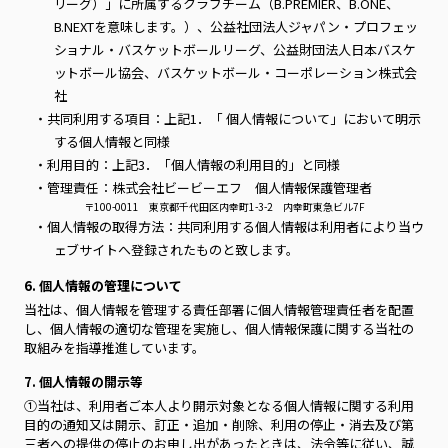
リーグ）」に所属するクラブチーム（B.PREMIER、B.ONE、
B.NEXTを意味します。）、公益社団法人ジャパン・プロフェッ
ショナル・バスケットボールリーグ、公益財団法人日本バスケ
ットボール協会、バスケットボール・コーポレーション株式会
社
・共同利用する項目：上記1．「 個人情報について」において明示
する個人情報と同様
・利用目的：上記3．「個人情報の利用目的」と同様
・管理責任：株式会社ビービーエフ 個人情報保護管理者
〒100-0011 東京都千代田区内幸町1-3-2 内幸町東急ビル7F
・個人情報の取得方法：共同利用する個人情報は利用者により当ウ
ェブサイトへ登録されたものと致します。
6. 個人情報の管理について
当社は、個人情報を管理する責任部署に個人情報管理責任者を配置
し、個人情報の適切な管理を実施し、個人情報保護に関する当社の
取組みを指導推進しています。
7. 個人情報の開示等
①当社は、利用者ご本人より開示対象となる個人情報に関する利用
目的の通知又は開示、訂正・追加・削除、利用の停止・消去及び第
三者への提供の停止のお申し出があったときは、法令等に従い、誠