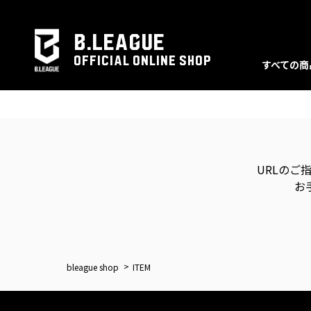
B.LEAGUE
OFFICIAL ONLINE SHOP
すべての商
URLのご
お
bleague shop
ITEM