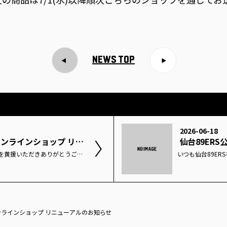
NEWS TOP
2026-06-18
仙台89ERSオンラインショップ リニューアルのお知らせ
いつも仙台89ERSを黄援いただきありがとうございます。7月1日(水)12:00より、仙台89ERSオンラインショップがリニューアルいたします。ナイナーズへの黄援で貯まる「ナイナーズリワード」のGRIND(G)は、オンラインショップでのお買い物も対象に！この機会にぜひご登録の上、2026-27シーズンのお買い物をお楽しみください！詳しくはこちら仙台89ERSオンラインショップリニューアルオープンのお知らせ▼7/1(水)12:00オープン 仙台89ERSオンラインショップ仙台89ERSオンラインショップ※6/30(火)23:59までご注文の商品は7/1(水)以降順次こちらのショップを通じてお送りいたします。
オンラインショップ リニューアルのお知らせ