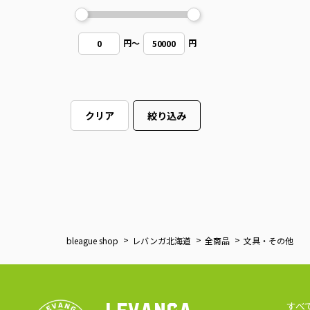
円
～
円
0
50000
クリア
絞り込み
bleague shop
レバンガ北海道
全商品
文具・その他
すべ