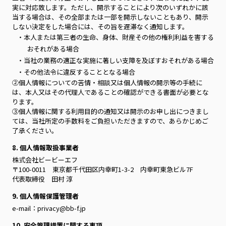
実に対応致します。ただし、開示することにより次のいずれかに該
当する場合は、その全部または一部を開示しないこともあり、開示
しない決定をした場合には、その旨を遅滞なく通知します。
・本人または第三者の生命、身体、財産その他の権利利益を害する
おそれがある場合
・当社の業務の適正な実施に著しい支障を及ぼすおそれがある場合
・その他法令に違反することとなる場合
②個人情報についての苦情・相談又は個人情報の開示等の手続に
は、本人又はその代理人であることの確認ができる書面が必要とな
ります。
③個人情報に関する利用目的の通知又は開示のお申し出につきまし
ては、当社所定の手数料をご負担いただきますので、あらかじめご
了承ください。
8. 個人情報取扱事業者
株式会社ビービーエフ
〒100-0011 東京都千代田区内幸町1-3-2 内幸町東急ビル7F
代表取締役 田村 淳
9. 個人情報保護管理者
e-mail：privacy@bb-f.jp
10. 安全管理措置に関する事項