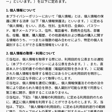
ー」といいます。）を以下に定めます。
1. 個人情報について
本プライバシーポリシーにおいて「個人情報」とは、個人情報の保
護に関する法律（以下「個人情報保護法」といいます。）に定める
「個人情報」をいい、氏名、性別、生年月日、会員ID、パスワー
ド、電子メールアドレス、住所、電話番号、勤務先会社名、部署
名、役職、職業、購入履歴、その他連絡先および商品の購入に関す
る情報のうち、一つまたは複数の組み合わせにより、特定の個人を
識別することができる属性情報をいいます。
2. 個人情報の取得・利用について
①当社は、個人情報を取得する際には、利用目的を公表または通知
し（本プライバシーポリシーによる公表を含みます。）、また、直
接本人から契約書その他の書面（電磁的記録を含みます。）に記載
された個人情報を取得する場合にはあらかじめ利用目的を明示し、
適法かつ公正な手段によって取得いたします。
②当社は、個人情報を適切に保護し、個人情報保護法その他の法令
等により認められた場合を除き、個人識別が可能な状態で同意なく
第三者に開示、提供することはありません。
③当社は、下記3.「個人情報の利用目的」に定める利用目的のため
に、適正に個人情報を利用することができるものとします。又、当
社は、下記3．「個人情報の利用目的」に定める利用目的遂行の範囲
に限り、当ウェブサイトの運営・利用者に対するサービス推進の目