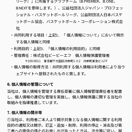
リーグ）」に所属するクラブチーム（B.PREMIER、B.ONE、
B.NEXTを意味します。）、公益社団法人ジャパン・プロフェッ
ショナル・バスケットボールリーグ、公益財団法人日本バスケ
ットボール協会、バスケットボール・コーポレーション株式会
社
・共同利用する項目：上記1．「 個人情報について」において明示
する個人情報と同様
・利用目的：上記3．「個人情報の利用目的」と同様
・管理責任：株式会社ビービーエフ 個人情報保護管理者
〒100-0011 東京都千代田区内幸町1-3-2 内幸町東急ビル7F
・個人情報の取得方法：共同利用する個人情報は利用者により当ウ
ェブサイトへ登録されたものと致します。
6. 個人情報の管理について
当社は、個人情報を管理する責任部署に個人情報管理責任者を配置
し、個人情報の適切な管理を実施し、個人情報保護に関する当社の
取組みを指導推進しています。
7. 個人情報の開示等
①当社は、利用者ご本人より開示対象となる個人情報に関する利用
目的の通知又は開示、訂正・追加・削除、利用の停止・消去及び第
三者への提供の停止のお申し出があったときは、法令等に従い、誠