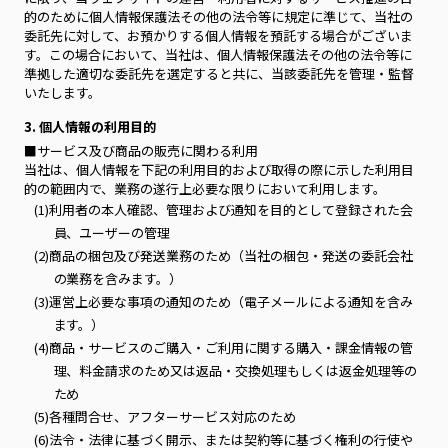
的のために個人情報保護法その他の法令等に規定に準じて、当社の
委託先に対して、お預かりする個人情報を預託する場合がございま
す。この場合において、当社は、個人情報保護法その他の法令等に
準拠した適切な委託先を選定すると共に、当該委託先を管理・監督
いたします。
3. 個人情報の利用目的
■サービス及び商品の販売に関わる利用
当社は、個人情報を下記の利用目的および取得の際に示した利用目
的の範囲内で、業務の遂行上必要な限りにおいて利用します。
(1)利用者の本人確認、管理および通知を目的として登録された会
員、ユーザーの管理
(2)商品の梱包及び発送業務のため（当社の梱包・発送の委託会社
の業務を含みます。）
(3)運営上必要な事項の通知のため（電子メールによる通知を含み
ます。）
(4)商品・サービスのご購入・ご利用に関する購入・課金情報の管
理、料金請求のため又は返品・交換処理もしくは返金処理等の
ため
(5)各種問合せ、アフターサービス対応のため
(6)法令・法律に基づく開示、または契約等に基づく権利の行使や