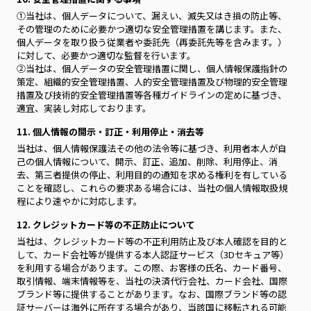
①当社は、個人データについて、漏えい、滅失又はき損の防止等、
その管理のために必要かつ適切な安全管理措置を講じます。また、
個人データを取り扱う従業者や委託先（再委託先等を含みます。）
に対して、必要かつ適切な監督を行います。
②当社は、個人データの安全管理措置に関し、個人情報保護指針の
策定、組織的安全管理措置、人的安全管理措置及び物理的安全管理
措置及び技術的安全管理措置等各種ガイドラインの定めに基づき、
適宜、実装し対応しております。
11. 個人情報の開示・訂正・利用停止・消去等
当社は、個人情報保護法その他の法令等に基づき、利用者本人が自
己の個人情報について、開示、訂正、追加、削除、利用停止、消
去、第三者提供の停止、利用目的の通知を求める権利を有している
ことを確認し、これらの要求ある場合には、当社の個人情報取扱規
程により速やかに対応します。
12. クレジットカード等の不正防止について
当社は、クレジットカード等の不正利用防止及び本人確認を目的と
して、カード会社等が提供する本人認証サービス（3Dセキュア等）
を利用する場合があります。この際、お客様の氏名、カード番号、
取引情報、端末情報等を、当社の決済代行会社、カード会社、国際
ブランド等に提供することがあります。なお、国際ブランド等の認
証サーバーは海外に所在する場合があり、当該国に移転される可能