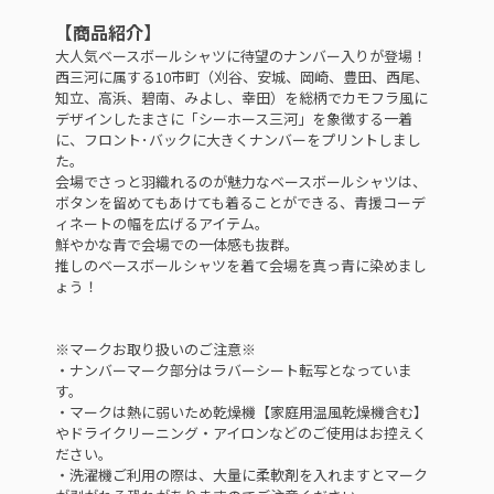
【商品紹介】
大人気ベースボールシャツに待望のナンバー入りが登場！
西三河に属する10市町（刈谷、安城、岡崎、豊田、西尾、
知立、高浜、碧南、みよし、幸田）を総柄でカモフラ風に
デザインしたまさに「シーホース三河」を象徴する一着
に、フロント･バックに大きくナンバーをプリントしまし
た。
会場でさっと羽織れるのが魅力なベースボールシャツは、
ボタンを留めてもあけても着ることができる、青援コーデ
ィネートの幅を広げるアイテム。
鮮やかな青で会場での一体感も抜群。
推しのベースボールシャツを着て会場を真っ青に染めまし
ょう！
※マークお取り扱いのご注意※
・ナンバーマーク部分はラバーシート転写となっていま
す。
・マークは熱に弱いため乾燥機【家庭用温風乾燥機含む】
やドライクリーニング・アイロンなどのご使用はお控えく
ださい。
・洗濯機ご利用の際は、大量に柔軟剤を入れますとマーク