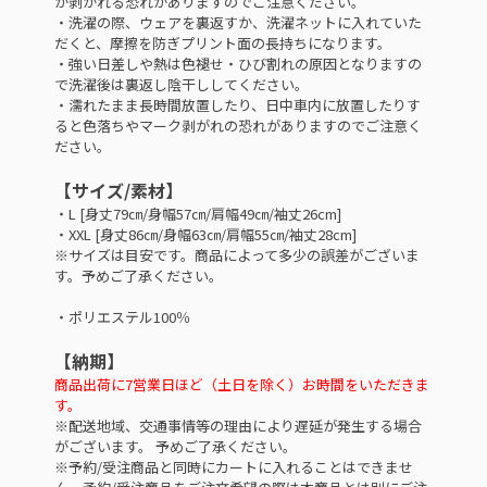
が剥がれる恐れがありますのでご注意ください。
・洗濯の際、ウェアを裏返すか、洗濯ネットに入れていた
だくと、摩擦を防ぎプリント面の長持ちになります。
・強い日差しや熱は色褪せ・ひび割れの原因となりますの
で洗濯後は裏返し陰干ししてください。
・濡れたまま長時間放置したり、日中車内に放置したりす
ると色落ちやマーク剥がれの恐れがありますのでご注意く
ださい。
【サイズ/素材】
・L [身丈79㎝/身幅57㎝/肩幅49㎝/袖丈26cm]
・XXL [身丈86㎝/身幅63㎝/肩幅55㎝/袖丈28cm]
※サイズは目安です。商品によって多少の誤差がございま
す。予めご了承ください。
・ポリエステル100％
【納期】
商品出荷に7営業日ほど（土日を除く）お時間をいただきま
す。
※配送地域、交通事情等の理由により遅延が発生する場合
がございます。 予めご了承ください。
※予約/受注商品と同時にカートに入れることはできませ