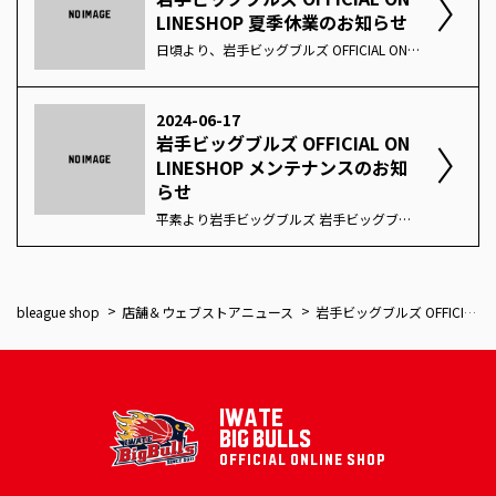
LINESHOP 夏季休業のお知らせ
日頃より、岩手ビッグブルズ OFFICIAL ONLINESHOPをご利用いただき、 誠にありがとうございます。 誠に勝手ながら、下記期間を夏季休業とさせていただきます。 期間中のご注文・お問い合わせにつきましては、 以下のご案内をご確認いただきますようお願いいたします。 お客様にはご不便をおかけいたしますが、何卒ご了承くださいますよう お願い申し上げます。 ＜休業期間＞ 2024年8月10日(土) ～ 2024年8月18日(日) ＜ご注文＞ 休業期間中も通常通り、オンラインショップからのご注文は承っております。 ＜発送＞休業期間中の注文は8月19日(月)以降に順次対応をさせていただきます。 ＜お問い合わせ＞ 休業期間中のお問い合わせについては、 8月19日(月)以降に順次対応させていただきます。 通常より回答までお時間をいただく場合がございますので予めご了承ください。 今後とも岩手ビッグブルズ OFFICIAL ONLINESHOPのご利用何卒よろしくお願いいたします。
2024-06-17
岩手ビッグブルズ OFFICIAL ON
LINESHOP メンテナンスのお知
らせ
平素より岩手ビッグブルズ 岩手ビッグブルズ公式オンラインショップをご利用頂きましてありがとうございます。下記時間帯にて岩手ビッグブルズ公式オンラインショップのサイトリニューアルに伴い下記期間についてサイトメンテナンスを実施します。日時2024年6月27日 (木) 0：00 ～7月1日 (月) 9：00（※24時間表記）メンテナンス時間帯は岩手ビッグブルズをはじめ、各クラブのオンラインショップはご利用いただけません。また、メンテナンス終了時間は前後する場合があります。メンテナンス終了後に再度アクセスをお願いいたします。メンテナンス期間中は発送についても休止させていただきます。2023-24シーズンの選手グッズはメンテナンス前までの注文で受付終了させて頂きます。注意事項・メンテナンス期間はサイトへのアクセスが出来なくなりますので、 ご購入予定の商品がある場合はお早めにお買い求めください。・メンテナンス開始前にカートへ入れていた商品は、 メンテナンス終了後へ引き継ぎが出来ませんのでご注意ください。・BLG会員のお客様はメンテナンス終了後の初回お買い物時に再ログインが必要となります。・再ログイン後は、2024-25シーズンの加入ファンクラブが表示されます。お客様には大変ご不便、ご迷惑お掛けいたしますが何卒宜しくお願い申し上げます。
bleague shop
店舗＆ウェブストアニュース
岩手ビッグブルズ OFFICIAL ONLINESHOP 年末年始発送休止のお知らせ
IWATE
BIG BULLS
OFFICIAL ONLINE SHOP