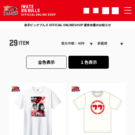
IWATE
BIG BULLS
OFFICIAL ONLINE SHOP
岩手ビッグブルズ OFFICIAL ONLINESHOP 夏季休業のお知らせ
29
ITEM
表示件数：40件
新着順
全色表示
１色表示