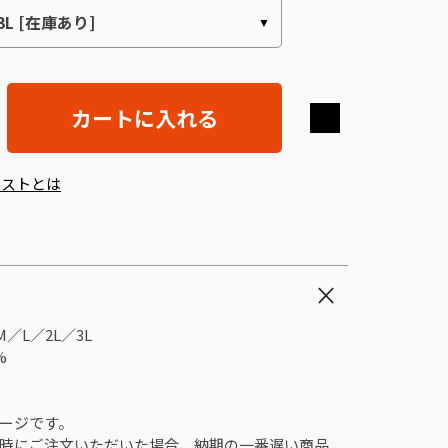
カートに入れる
エストとは
／L／2L／3L
%
ージです。
時にご注文いただいた場合、納期の一番遅い商品