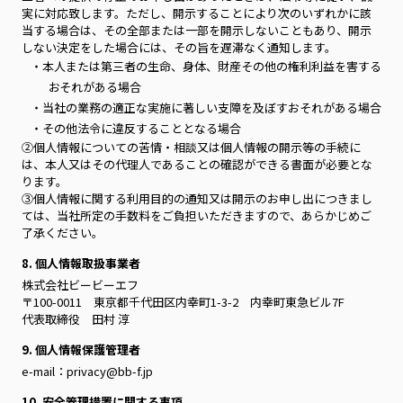
実に対応致します。ただし、開示することにより次のいずれかに該
当する場合は、その全部または一部を開示しないこともあり、開示
しない決定をした場合には、その旨を遅滞なく通知します。
・本人または第三者の生命、身体、財産その他の権利利益を害する
おそれがある場合
・当社の業務の適正な実施に著しい支障を及ぼすおそれがある場合
・その他法令に違反することとなる場合
②個人情報についての苦情・相談又は個人情報の開示等の手続に
は、本人又はその代理人であることの確認ができる書面が必要とな
ります。
③個人情報に関する利用目的の通知又は開示のお申し出につきまし
ては、当社所定の手数料をご負担いただきますので、あらかじめご
了承ください。
8. 個人情報取扱事業者
株式会社ビービーエフ
〒100-0011 東京都千代田区内幸町1-3-2 内幸町東急ビル7F
代表取締役 田村 淳
9. 個人情報保護管理者
e-mail：privacy@bb-f.jp
10. 安全管理措置に関する事項