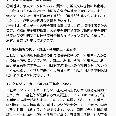
①当社は、個人データについて、漏えい、滅失又はき損の防止等、
その管理のために必要かつ適切な安全管理措置を講じます。また、
個人データを取り扱う従業者や委託先（再委託先等を含みます。）
に対して、必要かつ適切な監督を行います。
②当社は、個人データの安全管理措置に関し、個人情報保護指針の
策定、組織的安全管理措置、人的安全管理措置及び物理的安全管理
措置及び技術的安全管理措置等各種ガイドラインの定めに基づき、
適宜、実装し対応しております。
11. 個人情報の開示・訂正・利用停止・消去等
当社は、個人情報保護法その他の法令等に基づき、利用者本人が自
己の個人情報について、開示、訂正、追加、削除、利用停止、消
去、第三者提供の停止、利用目的の通知を求める権利を有している
ことを確認し、これらの要求ある場合には、当社の個人情報取扱規
程により速やかに対応します。
12. クレジットカード等の不正防止について
当社は、クレジットカード等の不正利用防止及び本人確認を目的と
して、カード会社等が提供する本人認証サービス（3Dセキュア等）
を利用する場合があります。この際、お客様の氏名、カード番号、
取引情報、端末情報等を、当社の決済代行会社、カード会社、国際
ブランド等に提供することがあります。なお、国際ブランド等の認
証サーバーは海外に所在する場合があり、当該国に移転される可能