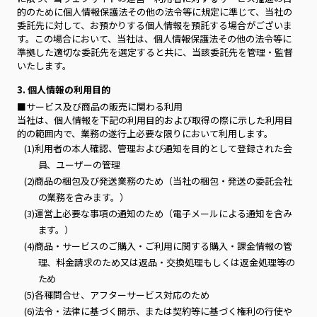
的のために個人情報保護法その他の法令等に規定に準じて、当社の
委託先に対して、お預かりする個人情報を預託する場合がございま
す。この場合において、当社は、個人情報保護法その他の法令等に
準拠した適切な委託先を選定すると共に、当該委託先を管理・監督
いたします。
3. 個人情報の利用目的
■サービス及び商品の販売に関わる利用
当社は、個人情報を下記の利用目的および取得の際に示した利用目
的の範囲内で、業務の遂行上必要な限りにおいて利用します。
(1)利用者の本人確認、管理および通知を目的として登録された会
員、ユーザーの管理
(2)商品の梱包及び発送業務のため（当社の梱包・発送の委託会社
の業務を含みます。）
(3)運営上必要な事項の通知のため（電子メールによる通知を含み
ます。）
(4)商品・サービスのご購入・ご利用に関する購入・課金情報の管
理、料金請求のため又は返品・交換処理もしくは返金処理等の
ため
(5)各種問合せ、アフターサービス対応のため
(6)法令・法律に基づく開示、または契約等に基づく権利の行使や