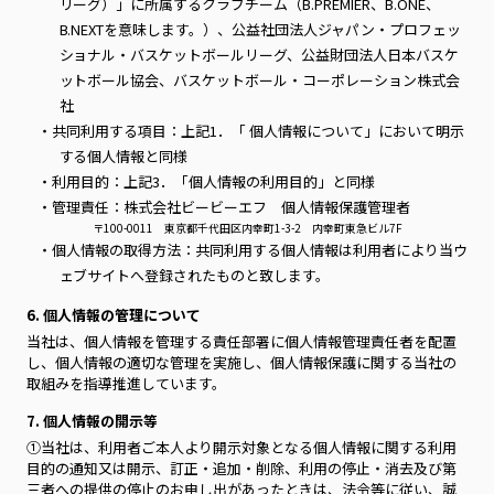
リーグ）」に所属するクラブチーム（B.PREMIER、B.ONE、
B.NEXTを意味します。）、公益社団法人ジャパン・プロフェッ
ショナル・バスケットボールリーグ、公益財団法人日本バスケ
ットボール協会、バスケットボール・コーポレーション株式会
社
・共同利用する項目：上記1．「 個人情報について」において明示
する個人情報と同様
・利用目的：上記3．「個人情報の利用目的」と同様
・管理責任：株式会社ビービーエフ 個人情報保護管理者
〒100-0011 東京都千代田区内幸町1-3-2 内幸町東急ビル7F
・個人情報の取得方法：共同利用する個人情報は利用者により当ウ
ェブサイトへ登録されたものと致します。
6. 個人情報の管理について
当社は、個人情報を管理する責任部署に個人情報管理責任者を配置
し、個人情報の適切な管理を実施し、個人情報保護に関する当社の
取組みを指導推進しています。
7. 個人情報の開示等
①当社は、利用者ご本人より開示対象となる個人情報に関する利用
目的の通知又は開示、訂正・追加・削除、利用の停止・消去及び第
三者への提供の停止のお申し出があったときは、法令等に従い、誠