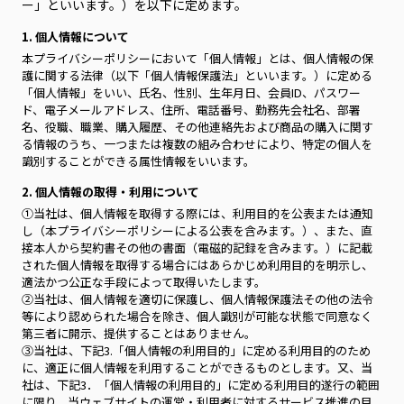
ー」といいます。）を以下に定めます。
1. 個人情報について
本プライバシーポリシーにおいて「個人情報」とは、個人情報の保
護に関する法律（以下「個人情報保護法」といいます。）に定める
「個人情報」をいい、氏名、性別、生年月日、会員ID、パスワー
ド、電子メールアドレス、住所、電話番号、勤務先会社名、部署
名、役職、職業、購入履歴、その他連絡先および商品の購入に関す
る情報のうち、一つまたは複数の組み合わせにより、特定の個人を
識別することができる属性情報をいいます。
2. 個人情報の取得・利用について
①当社は、個人情報を取得する際には、利用目的を公表または通知
し（本プライバシーポリシーによる公表を含みます。）、また、直
接本人から契約書その他の書面（電磁的記録を含みます。）に記載
された個人情報を取得する場合にはあらかじめ利用目的を明示し、
適法かつ公正な手段によって取得いたします。
②当社は、個人情報を適切に保護し、個人情報保護法その他の法令
等により認められた場合を除き、個人識別が可能な状態で同意なく
第三者に開示、提供することはありません。
③当社は、下記3.「個人情報の利用目的」に定める利用目的のため
に、適正に個人情報を利用することができるものとします。又、当
社は、下記3．「個人情報の利用目的」に定める利用目的遂行の範囲
に限り、当ウェブサイトの運営・利用者に対するサービス推進の目