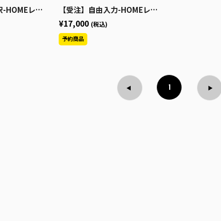
（S～3XL）【Bリーグワッペンなし】
【受注】自由入力-HOMEレプリカユニフォーム2026-27（S～3XL）【Bリーグワッペンなし】
¥17,000
(税込)
1