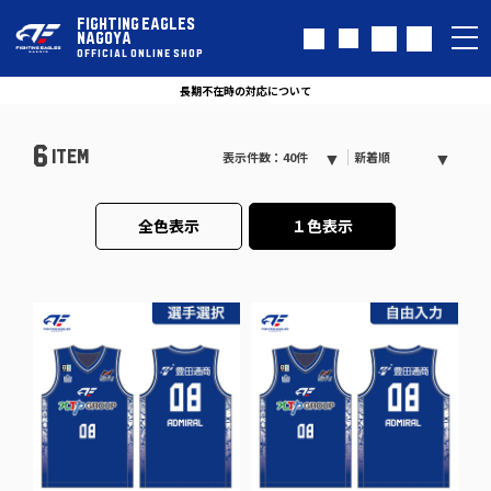
FIGHTING EAGLES
NAGOYA
OFFICIAL ONLINE SHOP
長期不在時の対応について
6
ITEM
表示件数：40件
新着順
全色表示
１色表示