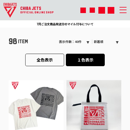
CHIBA JETS
OFFICIAL ONLINE SHOP
7月ご注文商品発送分のマイル付与について
98
ITEM
表示件数：40件
新着順
全色表示
１色表示