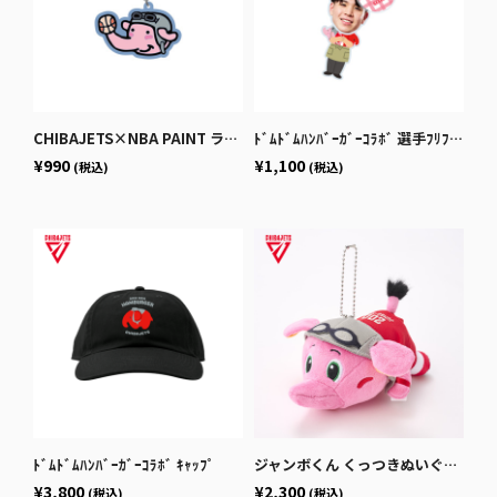
CHIBAJETS×NBA PAINT ラバーキーホルダー
ﾄﾞﾑﾄﾞﾑﾊﾝﾊﾞｰｶﾞｰｺﾗﾎﾞ 選手ﾌﾘﾌﾘｷｰﾎﾙﾀﾞｰ
¥990
¥1,100
(税込)
(税込)
ﾄﾞﾑﾄﾞﾑﾊﾝﾊﾞｰｶﾞｰｺﾗﾎﾞ ｷｬｯﾌﾟ
ジャンボくん くっつきぬいぐるみ
¥3,800
¥2,300
(税込)
(税込)