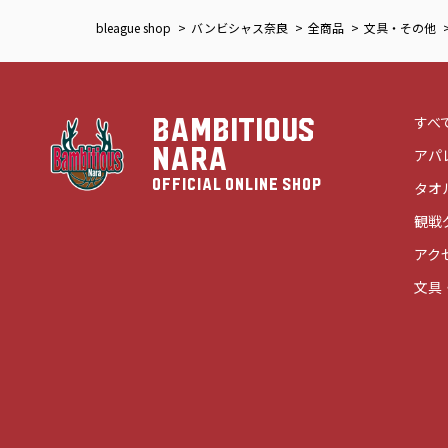
bleague shop
バンビシャス奈良
全商品
文具・その他
すべ
BAMBITIOUS
NARA
アパ
OFFICIAL ONLINE SHOP
タオ
観戦
アク
文具