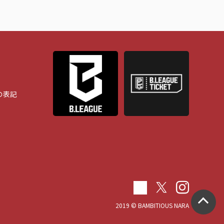
の表記
2019 © BAMBITIOUS NARA