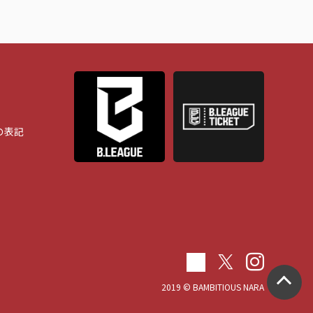
の表記
2019 © BAMBITIOUS NARA