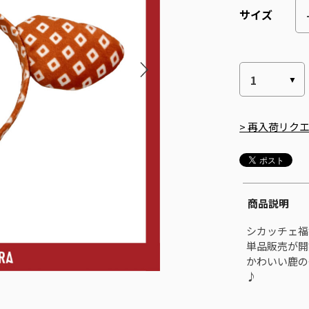
サイズ
> 再入荷リク
商品説明
シカッチェ福
単品販売が開
かわいい鹿の
♪