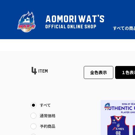
AOMORI WAT'S
OFFICIAL ONLINE SHOP
すべての商
4
ITEM
全色表示
１色表
すべて
通常価格
予約商品