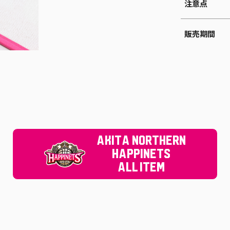
注意点
販売期間
AKITA NORTHERN
HAPPINETS
ALL ITEM