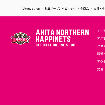
bleague shop
秋田ノーザンハピネッツ
全商品
文具・そ
すべ
AKITA NORTHERN
HAPPINETS
アパ
OFFICIAL ONLINE SHOP
タオ
観戦
アク
文具