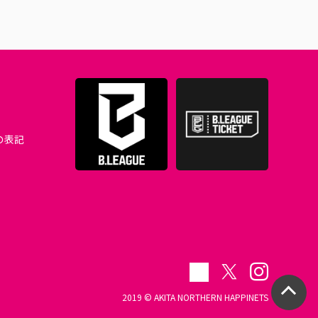
の表記
2019 © AKITA NORTHERN HAPPINETS