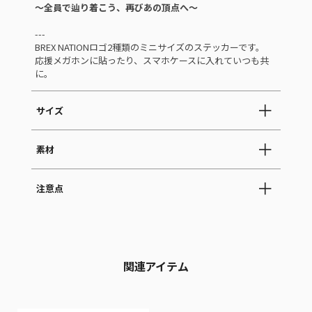
～全員で辿り着こう、再びあの頂点へ～
---
BREX NATIONロゴ2種類のミニサイズのステッカーです。
応援メガホンに貼ったり、スマホケースに入れていつも共
に。
サイズ
素材
注意点
関連アイテム