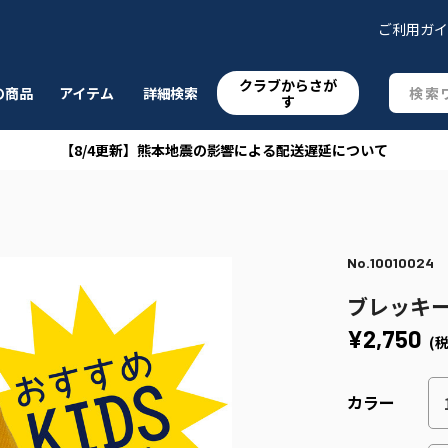
ご利用ガ
クラブからさが
の商品
アイテム
詳細検索
す
【8/4更新】熊本地震の影響による配送遅延について
No.10010024
ブレッキ
¥2,750
(
カラー