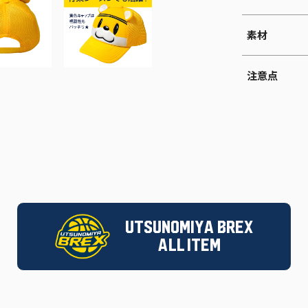
素材
注意点
UTSUNOMIYA BREX
ALL ITEM