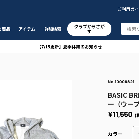
ご利用ガ
クラブからさが
の商品
アイテム
詳細検索
す
【7/15更新】夏季休業のお知らせ
No.10009821
BASIC
ー（ウー
¥11,550
(
カラー