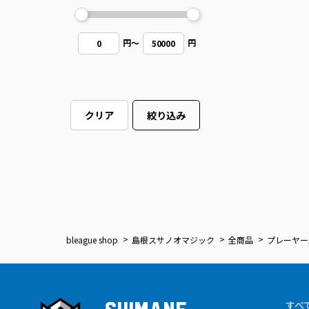
円
～
円
0
50000
クリア
絞り込み
bleague shop
島根スサノオマジック
全商品
プレーヤー
すべ