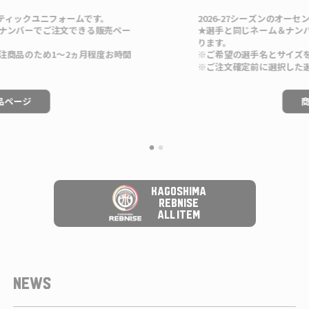
ムです。
2026-27シーズンのオーセンティックユニフォ
きる販売ペー
★選手と同じネーム＆ナンバーをご注文できる販
ります。
月程度お時間
※ご希望の選手名とサイズをお選びください。
※ご注文確定前に選択した選手に誤りがないかご
たします。
記
商品ページ
■デザインコンセプト
がないかご確
「鹿児島に走る、光の軌道。」
考欄に『指定
星を見上げてきた街・天文館。
なし』とさせ
そして、宇宙へ挑み続ける内之浦、種子島。
鹿児島が持つ、この二つをユニフォームに込めま
KAGOSHIMA
REBNISE
ユニフォーム左側に配置した6つの星は、コート
ALL ITEM
手、そして共に戦う“6人目”の存在であるブースタ
を表現。
それぞれの想いと情熱が重なり合い、一つの大き
輝きます。
NEWS
した。
右側には、ロケットをモチーフにしたデザインを
鹿児島から宇宙へ伸びる軌跡は、新たな舞台へ挑