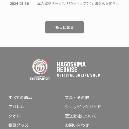
立つ5人の選
ムの姿そのものです。
2024-05-30
本人認証サービス「3Dセキュア2.0」導入のお知らせ
ー「Rebs」
地上から頂点へ――。
一気に突き抜ける加速力、そして止まることのな
な光となって
しました。
星とロケット。
もっと見る
採用。
鹿児島が誇る二つの象徴が交差し、チーム、ブー
み続けるチー
てこの街とともに、コートに“光の軌道”を描き
■選手一覧
い上昇を表現
細谷 将司 #0 HOSOYA
ユ・ミンス #1 YOO
佐藤 星来 #5 SATO
KAGOSHIMA
ジョーダン・グリン #7 GLYNN
REBNISE
スター、そし
藤本 巧太 #9 FUJIMOTO
OFFICIAL ONLINE SHOP
す。
藤田 浩司 #12 FUJITA
マシュー・アキノ #13 AQUINO
飴谷 由毅 #19 AMETANI
多田 武史 #20 TADA
アンソニー・ゲインズ・ジュニア #23 GAINES J
すべての商品
文具・その他
ケビン・ラーセン #31 LARSEN
アパレル
ショッピングガイド
遠藤 善 #34 ENDO
市川 真人 #37 ICHIKAWA
タオル
配送会社について
観戦グッズ
お問い合わせ