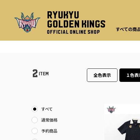
RYUKYU
GOLDEN KINGS
すべての商
OFFICIAL ONLINE SHOP
2
ITEM
全色表示
１色表
すべて
通常価格
予約商品