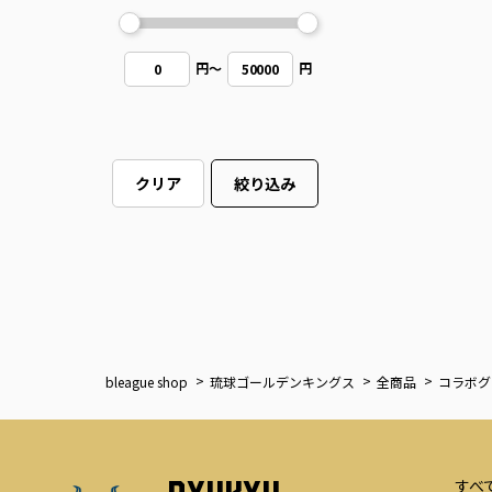
円
～
円
0
50000
クリア
絞り込み
bleague shop
琉球ゴールデンキングス
全商品
コラボグ
すべ