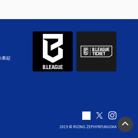
の表記
2019 © RIZING ZEPHYRFUKUOKA