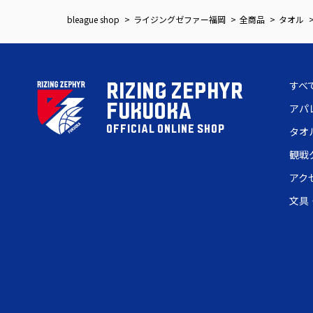
bleague shop
ライジングゼファー福岡
全商品
タオル
すべ
RIZING ZEPHYR
FUKUOKA
アパ
OFFICIAL ONLINE SHOP
タオ
観戦
アク
文具