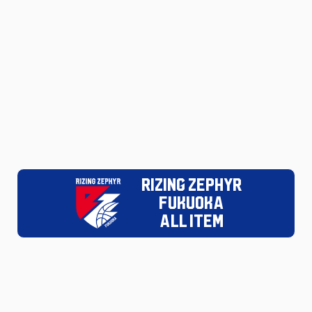
RIZING ZEPHYR
FUKUOKA
ALL ITEM