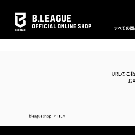
B.LEAGUE
OFFICIAL ONLINE SHOP
すべての商
URLのご
お
bleague shop
ITEM