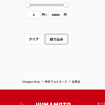
円
～
円
0
50000
クリア
絞り込み
bleague shop
熊本ヴォルターズ
全商品
すべ