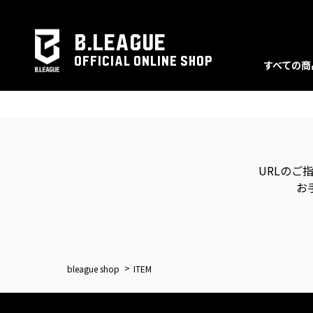
B.LEAGUE
OFFICIAL ONLINE SHOP
すべての商
URLのご
お
bleague shop
ITEM