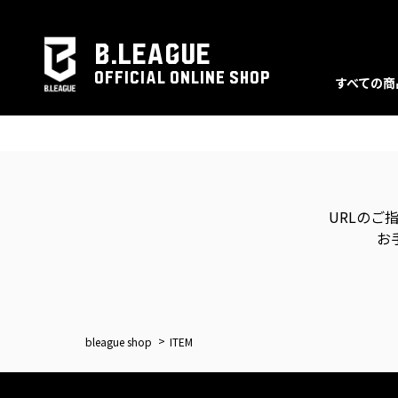
B.LEAGUE
OFFICIAL ONLINE SHOP
すべての商
URLのご
お
bleague shop
ITEM