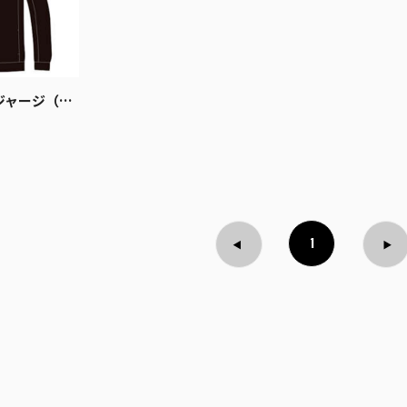
ャージ（上）
1