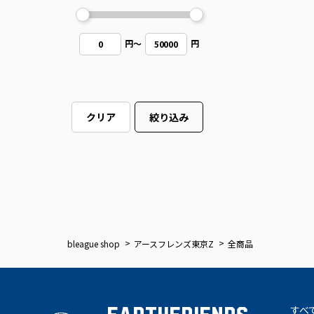
円
～
円
0
50000
クリア
絞り込み
bleague shop
アースフレンズ東京Z
全商品
すべ