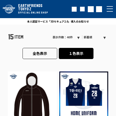
EARTHFRIENDS
TOKYO Z
OFFICIAL ONLINE SHOP
本人認証サービス「3Dセキュア2.0」導入のお知らせ
15
ITEM
表示件数：40件
新着順
全色表示
１色表示