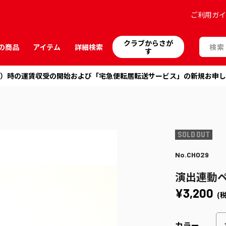
ご利用ガ
クラブからさが
の商品
アイテム
詳細検索
す
送）時の運賃収受の開始および「宅急便転居転送サービス」の新規お申し
No.CH029
演出連動ペ
¥3,200
(
カラー