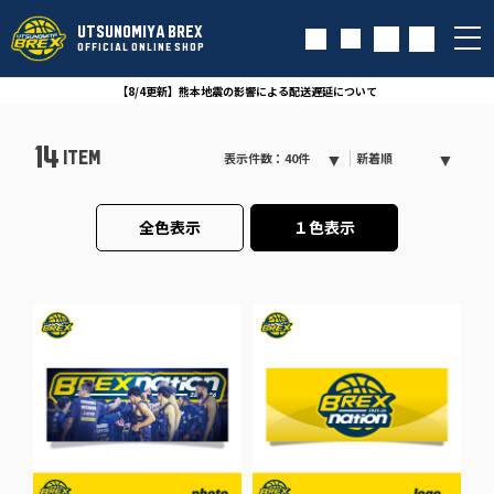
UTSUNOMIYA BREX
OFFICIAL ONLINE SHOP
【8/4更新】熊本地震の影響による配送遅延について
14
ITEM
表示件数：40件
新着順
全色表示
１色表示