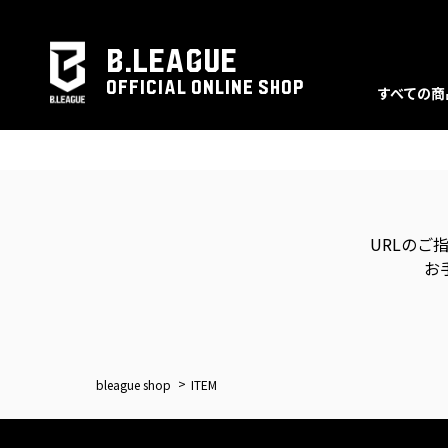
B.LEAGUE
OFFICIAL ONLINE SHOP
すべての商
URLのご
お
bleague shop
ITEM