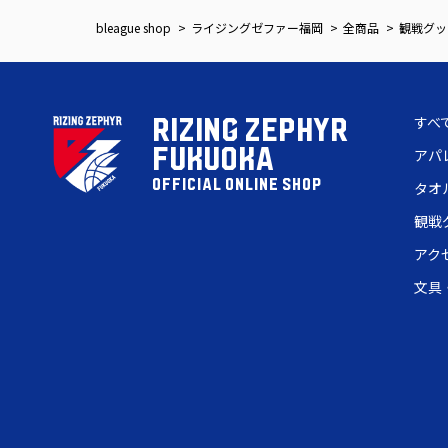
bleague shop
ライジングゼファー福岡
全商品
観戦グッ
すべ
RIZING ZEPHYR
FUKUOKA
アパ
OFFICIAL ONLINE SHOP
タオ
観戦
アク
文具