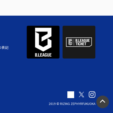
の表記
2019 © RIZING ZEPHYRFUKUOKA