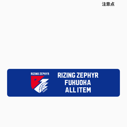
注意点
RIZING ZEPHYR
FUKUOKA
ALL ITEM