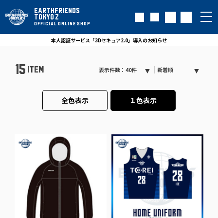
EARTHFRIENDS
TOKYO Z
OFFICIAL ONLINE SHOP
本人認証サービス「3Dセキュア2.0」導入のお知らせ
15
ITEM
表示件数：40件
新着順
全色表示
１色表示