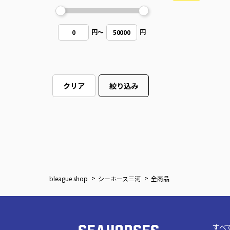
円
～
円
0
50000
クリア
絞り込み
bleague shop
シーホース三河
全商品
すべ