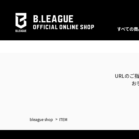
B.LEAGUE
OFFICIAL ONLINE SHOP
すべての商
URLのご
お
bleague shop
ITEM