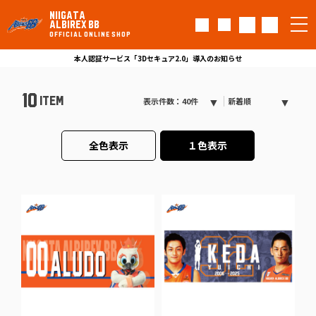
NIIGATA
ALBIREX BB
OFFICIAL ONLINE SHOP
本人認証サービス「3Dセキュア2.0」導入のお知らせ
10
ITEM
表示件数：40件
新着順
全色表示
１色表示