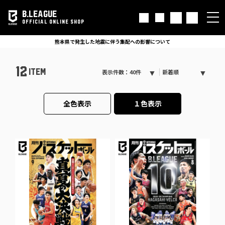
B.LEAGUE
OFFICIAL ONLINE SHOP
熊本県で発生した地震に伴う集配への影響について
12
ITEM
表示件数：40件
新着順
全色表示
１色表示