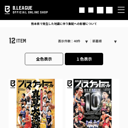
B.LEAGUE
OFFICIAL ONLINE SHOP
熊本県で発生した地震に伴う集配への影響について
12
ITEM
表示件数：40件
新着順
全色表示
１色表示