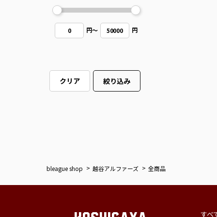
円
～
円
0
50000
クリア
絞り込み
bleague shop
越谷アルファーズ
全商品
すべ