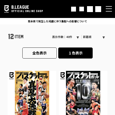
B.LEAGUE
OFFICIAL ONLINE SHOP
熊本県で発生した地震に伴う集配への影響について
12
ITEM
表示件数：40件
新着順
全色表示
１色表示