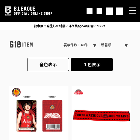
B.LEAGUE
OFFICIAL ONLINE SHOP
熊本県で発生した地震に伴う集配への影響について
618
ITEM
表示件数：40件
新着順
全色表示
１色表示